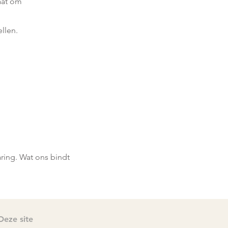
taat om
llen.
ring. Wat ons bindt
Deze site