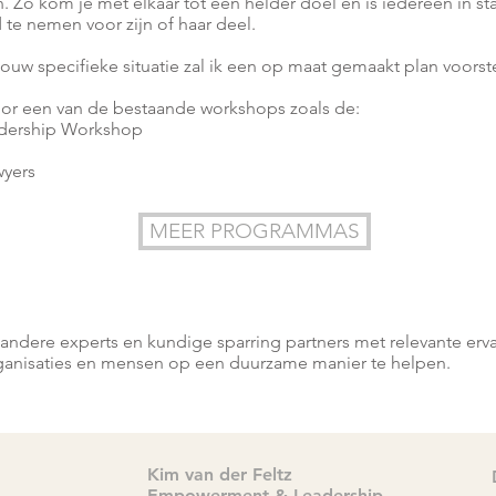
n. Zo kom je met elkaar tot een helder doel en is iedereen in s
 te nemen voor zijn of haar deel.
jouw specifieke situatie zal ik een op maat gemaakt plan voorste
oor een van de bestaande workshops zoals de:
adership Workshop
wyers
MEER PROGRAMMAS
andere experts en kundige sparring partners met relevante erva
ganisaties en mensen op een duurzame manier te helpen.
Kim van der Feltz
Empowerment & Leadership