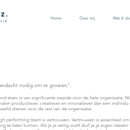
Z.
Home
Over mij
Wat ik d
HIP
TEAM ONTWIKKELING
andacht nodig om te groeien".
nd team is van significante waarde voor de hele organisatie. Ni
malen productiever, creatiever en innovatiever dan een individu 
beeld dienen voor de rest van de organisatie.
igh performing team
is vertrouwen. Vertrouwen is essentieel om 
ting te laten komen. Als je je veilig voelt durf je je eigen ideeën