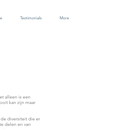
oe
Testimonials
More
.
et alleen is een
ooit kan zijn maar
de diversiteit die er
 te delen en van